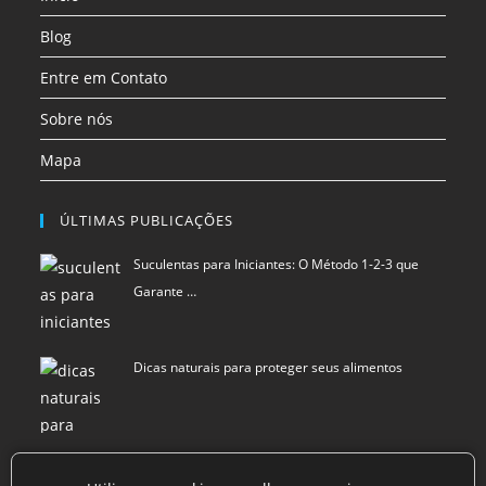
aba
aba
aba
Blog
Entre em Contato
Sobre nós
Mapa
ÚLTIMAS PUBLICAÇÕES
Suculentas para Iniciantes: O Método 1-2-3 que
Garante …
Dicas naturais para proteger seus alimentos
Como Criar Clusters de Conteúdo Usando Inteligência Art…