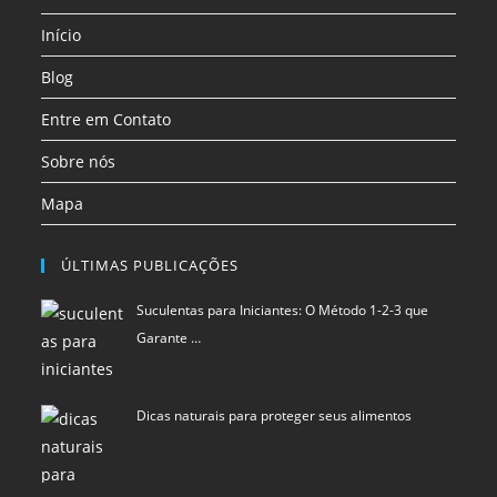
uma
uma
uma
Início
nova
nova
nova
aba
aba
aba
Blog
Entre em Contato
Sobre nós
Mapa
ÚLTIMAS PUBLICAÇÕES
Suculentas para Iniciantes: O Método 1-2-3 que
Garante …
Dicas naturais para proteger seus alimentos