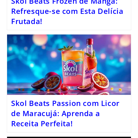
Skol Beats Frozen de Manga:
Refresque-se com Esta Delícia
Frutada!
Skol Beats Passion com Licor
de Maracujá: Aprenda a
Receita Perfeita!