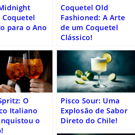
Midnight
Coquetel Old
O Coquetel
Fashioned: A Arte
to para o Ano
de um Coquetel
Clássico!
Spritz: O
Pisco Sour: Uma
co Italiano
Explosão de Sabor
nquistou o
Direto do Chile!
!