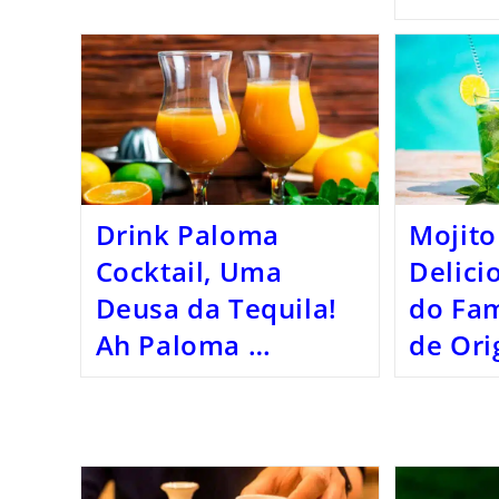
Drink Paloma
Mojito
Cocktail, Uma
Delici
Deusa da Tequila!
do Fa
Ah Paloma …
de Or