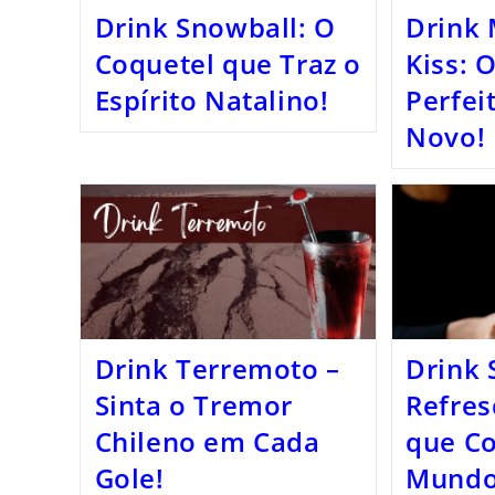
Drink Snowball: O
Drink 
Coquetel que Traz o
Kiss: 
Espírito Natalino!
Perfei
Novo!
Drink Terremoto –
Drink 
Sinta o Tremor
Refres
Chileno em Cada
que Co
Gole!
Mundo