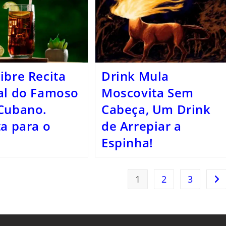
ibre Recita
Drink Mula
al do Famoso
Moscovita Sem
Cubano.
Cabeça, Um Drink
ta para o
de Arrepiar a
Espinha!
1
2
3
Ir 