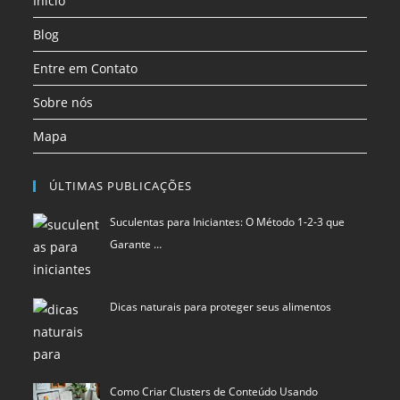
Início
nova
nova
nova
aba
aba
aba
Blog
Entre em Contato
Sobre nós
Mapa
ÚLTIMAS PUBLICAÇÕES
Suculentas para Iniciantes: O Método 1-2-3 que
Garante …
Dicas naturais para proteger seus alimentos
Como Criar Clusters de Conteúdo Usando