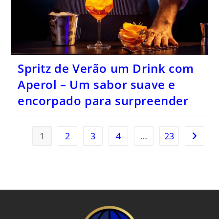
Spritz de Verão um Drink com
Aperol – Um sabor suave e
encorpado para surpreender
1
2
3
4
…
23
Ir para